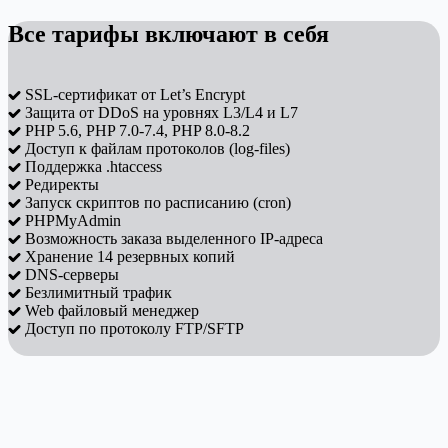
Все тарифы включают в себя
SSL⁠-⁠сертификат от Let’s Encrypt
Защита от DDoS на уровнях L3/L4 и L7
PHP 5.6, PHP 7.0-7.4, PHP 8.0-8.2
Доступ к файлам протоколов (log-files)
Поддержка .htaccess
Редиректы
Запуск скриптов по расписанию (cron)
PHPMyAdmin
Возможность заказа выделенного IP-адреса
Хранение 14 резервных копий
DNS⁠-⁠серверы
Безлимитный трафик
Web файловый менеджер
Доступ по протоколу FTP/SFTP