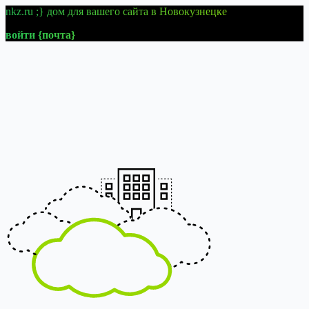
nkz.ru ;} дом для вашего сайта в Новокузнецке
войти {почта}